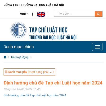
CỔNG TTĐT TRƯỜNG ĐẠI HỌC LUẬT HÀ NỘI
VIDEO
Tạp chí Luật học
TRƯỜNG ĐẠI HỌC LUẬT HÀ NỘI
Danh mục chính
Toggle
naviga
Tin hoạt động
☰ Danh mục phụ
(trượt sang phải → )
Định hướng chủ đề Tạp chí Luật học năm 2024
Đăng vào 18/01/2024 16:45
Định hướng chủ đề Tạp chí Luật học năm 2024