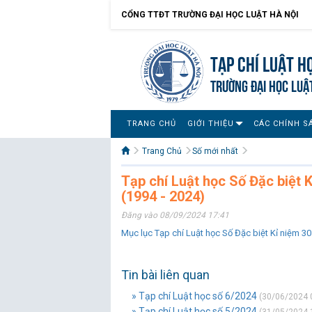
CỔNG TTĐT TRƯỜNG ĐẠI HỌC LUẬT HÀ NỘI
Tạp chí Luật h
TRƯỜNG ĐẠI HỌC LUẬ
TRANG CHỦ
GIỚI THIỆU
CÁC CHÍNH S
Trang Chủ
Số mới nhất
Tạp chí Luật học Số Đặc biệt 
(1994 - 2024)
Đăng vào 08/09/2024 17:41
Mục lục Tạp chí Luật học Số Đặc biệt Kỉ niệm 30
Tin bài liên quan
» Tạp chí Luật học số 6/2024
(30/06/2024 
» Tạp chí Luật học số 5/2024