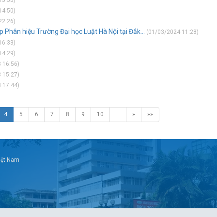
15:55)
14:50)
22:26)
 Phân hiệu Trường Đại học Luật Hà Nội tại Đắk...
(01/03/2024 11:28)
16:33)
14:29)
 16:56)
 15:27)
 17:44)
4
5
6
7
8
9
10
…
»
»»
Việt Nam