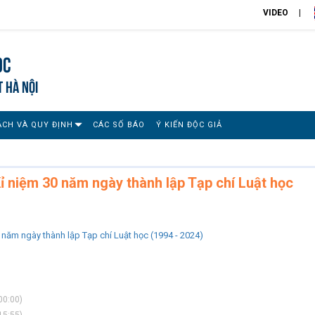
VIDEO
ọc
T HÀ NỘI
ÁCH VÀ QUY ĐỊNH
CÁC SỐ BÁO
Ý KIẾN ĐỘC GIẢ
Kỉ niệm 30 năm ngày thành lập Tạp chí Luật học
 năm ngày thành lập Tạp chí Luật học (1994 - 2024)
00:00)