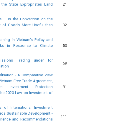
he State Expropriates Land
21
s – Is the Convention on the
ale of Goods More Useful than
32
aming in Vietnam’s Policy and
rks in Response to Climate
50
Emissions Trading under for
69
pation
alisation - A Comparative View
Vietnam Free Trade Agreement,
am Investment Protection
91
the 2020 Law on Investment of
of International Investment
ds Sustainable Development -
111
perience and Recommendations