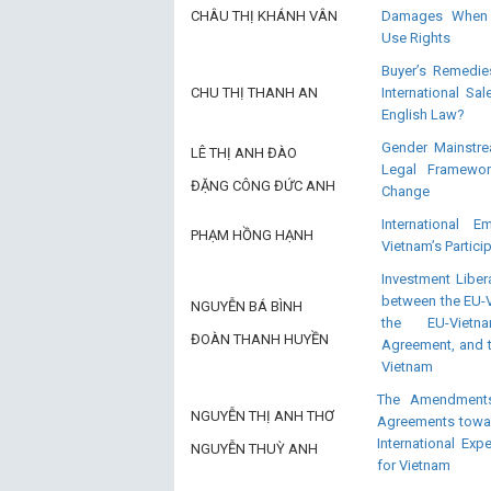
CHÂU THỊ KHÁNH VÂN
Damages When t
Use Rights
Buyer’s Remedie
CHU THỊ THANH AN
International S
English Law?
Gender Mainstre
LÊ THỊ ANH ĐÀO
Legal Framewo
ĐẶNG CÔNG ĐỨC ANH
Change
International 
PHẠM HỒNG HẠNH
Vietnam’s Partici
Investment Liber
between the EU-
NGUYỄN BÁ BÌNH
the EU-Vietn
ĐOÀN THANH HUYỀN
Agreement, and 
Vietnam
The Amendments 
NGUYỄN THỊ ANH THƠ
Agreements towar
International Ex
NGUYỄN THUỲ ANH
for Vietnam