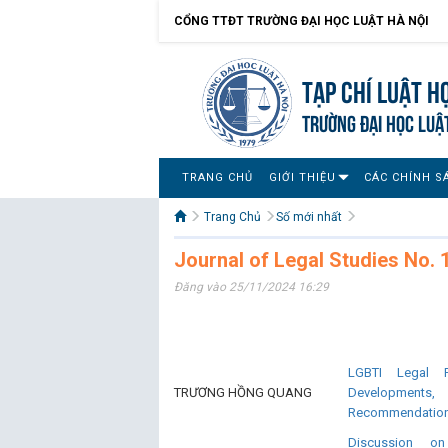
CỔNG TTĐT TRƯỜNG ĐẠI HỌC LUẬT HÀ NỘI
Tạp chí Luật h
TRƯỜNG ĐẠI HỌC LUẬ
TRANG CHỦ
GIỚI THIỆU
CÁC CHÍNH S
Trang Chủ
Số mới nhất
Journal of Legal Studies No. 
Đăng vào 25/11/2024 16:29
LGBTI Legal R
TRƯƠNG HỒNG QUANG
Developmen
Recommendatio
Discussion o