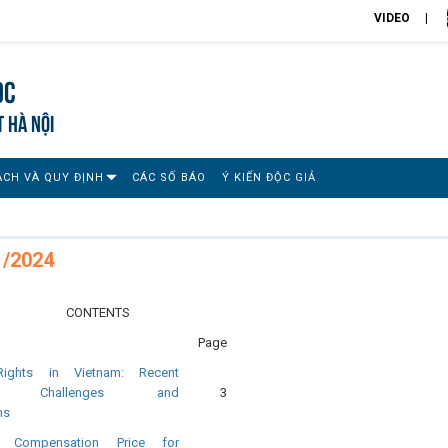
VIDEO
ọc
T HÀ NỘI
ÁCH VÀ QUY ĐỊNH
CÁC SỐ BÁO
Ý KIẾN ĐỘC GIẢ
1/2024
CONTENTS
Page
ights in Vietnam: Recent
ts, Challenges and
3
ns
n Compensation Price for