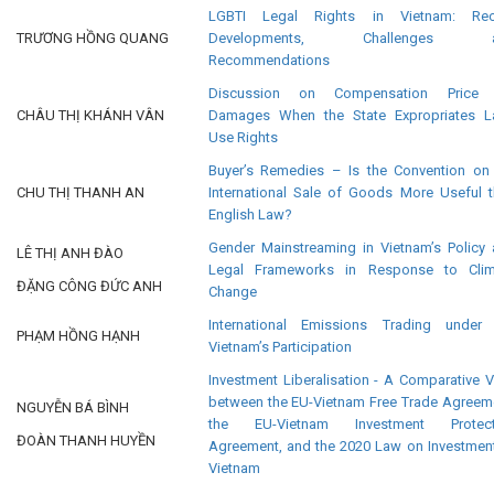
LGBTI Legal Rights in Vietnam: Rec
TRƯƠNG HỒNG QUANG
Developments, Challenges 
Recommendations
Discussion on Compensation Price 
CHÂU THỊ KHÁNH VÂN
Damages When the State Expropriates L
Use Rights
Buyer’s Remedies – Is the Convention on
CHU THỊ THANH AN
International Sale of Goods More Useful 
English Law?
Gender Mainstreaming in Vietnam’s Policy
LÊ THỊ ANH ĐÀO
Legal Frameworks in Response to Clim
ĐẶNG CÔNG ĐỨC ANH
Change
International Emissions Trading under 
PHẠM HỒNG HẠNH
Vietnam’s Participation
Investment Liberalisation - A Comparative 
between the EU-Vietnam Free Trade Agreem
NGUYỄN BÁ BÌNH
the EU-Vietnam Investment Protect
ĐOÀN THANH HUYỀN
Agreement, and the 2020 Law on Investmen
Vietnam