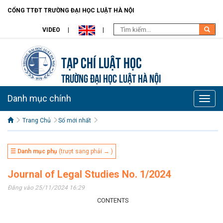
CỔNG TTĐT TRƯỜNG ĐẠI HỌC LUẬT HÀ NỘI
VIDEO
Tạp chí Luật học
TRƯỜNG ĐẠI HỌC LUẬT HÀ NỘI
Danh mục chính
Toggle
naviga
Trang Chủ
Số mới nhất
☰ Danh mục phụ
(trượt sang phải → )
Journal of Legal Studies No. 1/2024
Đăng vào 25/11/2024 16:29
CONTENTS