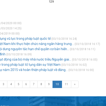
129
/04/2020 00:00)
/03/2020 14:25)
04/2019 00:00)
ng vũ lực trong pháp luật quốc tế
(03/10/2018 16:24)
ệt Nam khi thực hiện chức năng ngân hàng trung...
(03/10/2018 16:17)
i dung nguyên tắc hạn chế quyền cơ bản hiến...
(03/10/2018 16:11)
đình
(03/10/2018 16:09)
oạt động của bộ máy nhà nước triều Nguyễn giai...
(03/10/2018 16:05)
trong pháp luật tố tụng dân sự Việt Nam
(03/10/2018 16:02)
 sự năm 2015 và hoàn thiện pháp luật về đăng...
(03/10/2018 16:00)
3
4
5
6
7
8
9
10
11
»