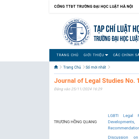
CỔNG TTĐT TRƯỜNG ĐẠI HỌC LUẬT HÀ NỘI
Tạp chí Luật h
TRƯỜNG ĐẠI HỌC LUẬ
TRANG CHỦ
GIỚI THIỆU
CÁC CHÍNH S
Trang Chủ
Số mới nhất
Journal of Legal Studies No. 
Đăng vào 25/11/2024 16:29
LGBTI Legal R
TRƯƠNG HỒNG QUANG
Developmen
Recommendatio
Discussion o