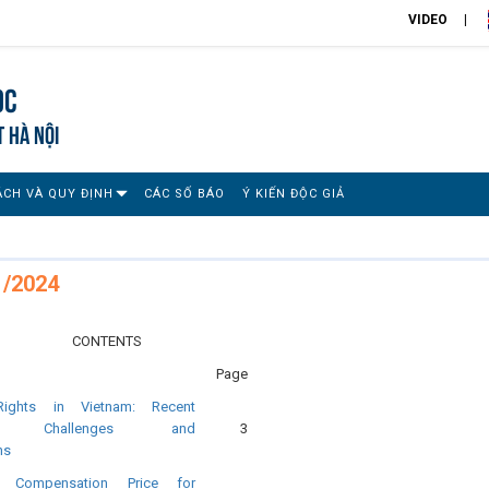
VIDEO
ọc
T HÀ NỘI
ÁCH VÀ QUY ĐỊNH
CÁC SỐ BÁO
Ý KIẾN ĐỘC GIẢ
1/2024
CONTENTS
Page
ights in Vietnam: Recent
ts, Challenges and
3
ns
n Compensation Price for