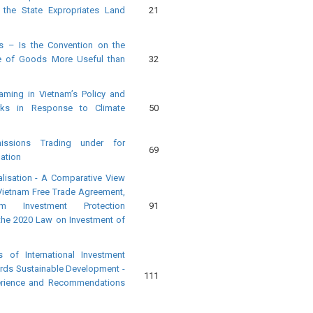
he State Expropriates Land
21
s – Is the Convention on the
ale of Goods More Useful than
32
aming in Vietnam’s Policy and
rks in Response to Climate
50
Emissions Trading under for
69
pation
alisation - A Comparative View
Vietnam Free Trade Agreement,
am Investment Protection
91
the 2020 Law on Investment of
of International Investment
ds Sustainable Development -
111
perience and Recommendations