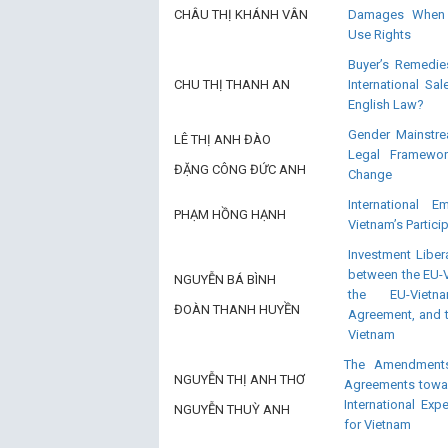
CHÂU THỊ KHÁNH VÂN
Damages When t
Use Rights
Buyer’s Remedie
CHU THỊ THANH AN
International S
English Law?
Gender Mainstre
LÊ THỊ ANH ĐÀO
Legal Framewo
ĐẶNG CÔNG ĐỨC ANH
Change
International 
PHẠM HỒNG HẠNH
Vietnam’s Partici
Investment Liber
between the EU-
NGUYỄN BÁ BÌNH
the EU-Vietn
ĐOÀN THANH HUYỀN
Agreement, and 
Vietnam
The Amendments 
NGUYỄN THỊ ANH THƠ
Agreements towar
International Ex
NGUYỄN THUỲ ANH
for Vietnam