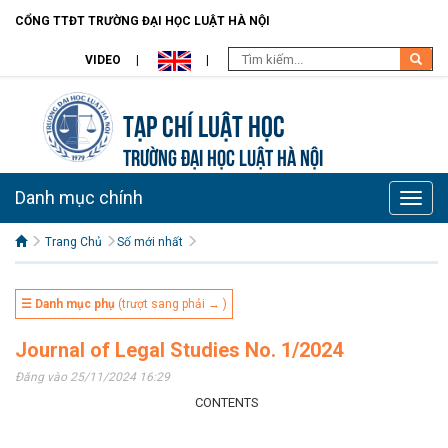
CỔNG TTĐT TRƯỜNG ĐẠI HỌC LUẬT HÀ NỘI
VIDEO
Tạp chí Luật học
TRƯỜNG ĐẠI HỌC LUẬT HÀ NỘI
Danh mục chính
Toggle
naviga
Trang Chủ
Số mới nhất
☰ Danh mục phụ
(trượt sang phải → )
Journal of Legal Studies No. 1/2024
Đăng vào 25/11/2024 16:29
CONTENTS