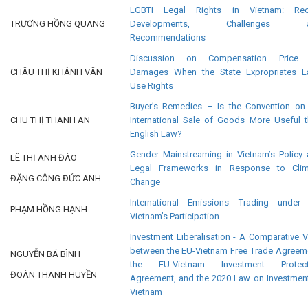
LGBTI Legal Rights in Vietnam: Rec
TRƯƠNG HỒNG QUANG
Developments, Challenges 
Recommendations
Discussion on Compensation Price 
CHÂU THỊ KHÁNH VÂN
Damages When the State Expropriates L
Use Rights
Buyer’s Remedies – Is the Convention on
CHU THỊ THANH AN
International Sale of Goods More Useful 
English Law?
Gender Mainstreaming in Vietnam’s Policy
LÊ THỊ ANH ĐÀO
Legal Frameworks in Response to Clim
ĐẶNG CÔNG ĐỨC ANH
Change
International Emissions Trading under 
PHẠM HỒNG HẠNH
Vietnam’s Participation
Investment Liberalisation - A Comparative 
between the EU-Vietnam Free Trade Agreem
NGUYỄN BÁ BÌNH
the EU-Vietnam Investment Protect
ĐOÀN THANH HUYỀN
Agreement, and the 2020 Law on Investmen
Vietnam