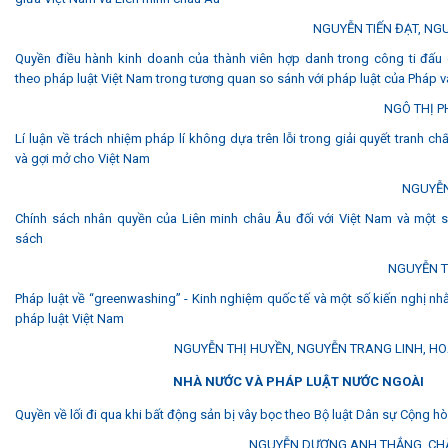
NGUYỄN TIẾN ĐẠT, NG
Quyền điều hành kinh doanh của thành viên hợp danh trong công ti đấu
theo pháp luật Việt Nam trong tương quan so sánh với pháp luật của Pháp 
NGÔ THỊ 
Lí luận về trách nhiệm pháp lí không dựa trên lỗi trong giải quyết tranh c
và gợi mở cho Việt Nam
NGUYỄ
Chính sách nhân quyền của Liên minh châu Âu đối với Việt Nam và một s
sách
NGUYỄN T
Pháp luật về “greenwashing” - Kinh nghiệm quốc tế và một số kiến nghị nh
pháp luật Việt Nam
NGUYỄN THỊ HUYỀN, NGUYỄN TRANG LINH, H
NHÀ NƯỚC VÀ PHÁP LUẬT NƯỚC NGOÀI
Quyền về lối đi qua khi bất động sản bị vây bọc theo Bộ luật Dân sự Cộng h
NGUYỄN DƯƠNG ANH THẮNG, CH