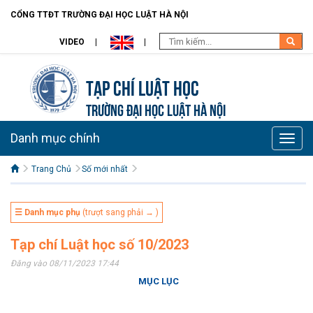
CỔNG TTĐT TRƯỜNG ĐẠI HỌC LUẬT HÀ NỘI
VIDEO
Tạp chí Luật học
TRƯỜNG ĐẠI HỌC LUẬT HÀ NỘI
Danh mục chính
Toggle
naviga
Trang Chủ
Số mới nhất
☰ Danh mục phụ
(trượt sang phải → )
Tạp chí Luật học số 10/2023
Đăng vào 08/11/2023 17:44
MỤC LỤC