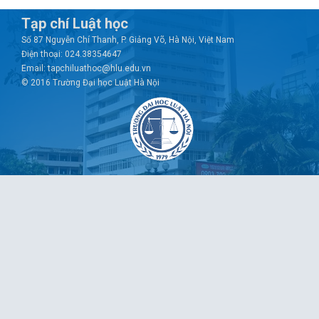
Tạp chí Luật học
Số 87 Nguyễn Chí Thanh, P. Giảng Võ, Hà Nội, Việt Nam
Điện thoại: 024.38354647
Email: tapchiluathoc@hlu.edu.vn
© 2016 Trường Đại học Luật Hà Nội