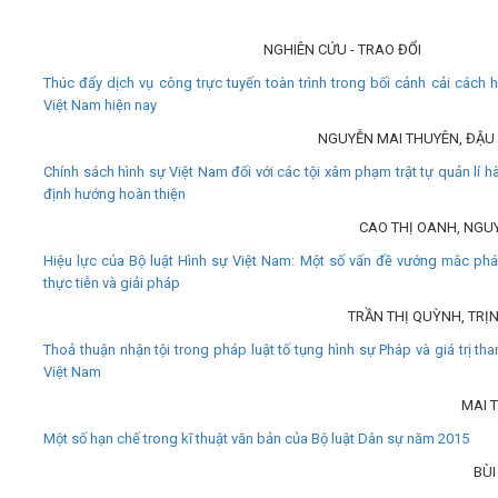
NGHIÊN CỨU - TRAO ĐỔI
Thúc đẩy dịch vụ công trực tuyến toàn trình trong bối cảnh cải cách 
Việt Nam hiện nay
NGUYỄN MAI THUYÊN, ĐẬU
Chính sách hình sự Việt Nam đối với các tội xâm phạm trật tự quản lí h
định hướng hoàn thiện
CAO THỊ OANH, NGUY
Hiệu lực của Bộ luật Hình sự Việt Nam: Một số vấn đề vướng mắc phát
thực tiễn và giải pháp
TRẦN THỊ QUỲNH, TRỊN
Thoả thuận nhận tội trong pháp luật tố tụng hình sự Pháp và giá trị t
Việt Nam
MAI 
Một số hạn chế trong kĩ thuật văn bản của Bộ luật Dân sự năm 2015
BÙI